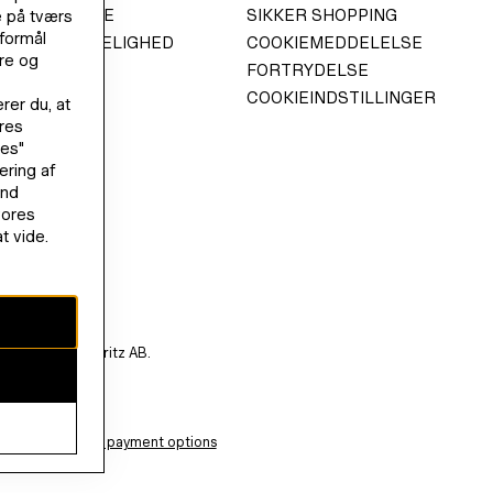
 GOVERNANCE
SIKKER SHOPPING
 på tværs
 formål
OM TILGÆNGELIGHED
COOKIEMEDDELELSE
re og
FORTRYDELSE
COOKIEINDSTILLINGER
rer du, at
res
ies"
ering af
and
vores
t vide.
 M Hennes & Mauritz AB.
View all payment options
astercard