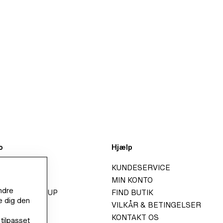
o
Hjælp
KUNDESERVICE
UP
MIN KONTO
ndre
ITY H&M GROUP
FIND BUTIK
e dig den
VILKÅR & BETINGELSER
ELATIONS
KONTAKT OS
tilpasset