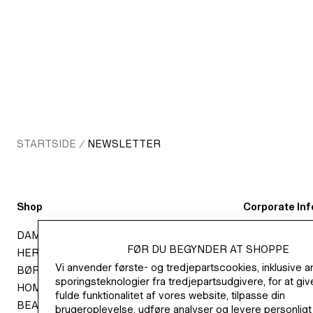
STARTSIDE
NEWSLETTER
/
Shop
Corporate Inf
DAME
JOB I H&M
FØR DU BEGYNDER AT SHOPPE
HERRE
OM H&M GRO
Vi anvender første- og tredjepartscookies, inklusive a
BØRN
SUSTAINABIL
sporingsteknologier fra tredjepartsudgivere, for at giv
HOME
PRESS
fulde funktionalitet af vores website, tilpasse din
BEAUTY
INVESTOR R
brugeroplevelse, udføre analyser og levere personligt 