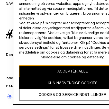
GAVEKORT
CORPORATE
annoncering på vores websites, apps og nyhedsbreve
af internettet og via sociale medieplatforme. Til dette
ERKLÆRING 
indsamler vi oplysninger om brugeren, browsingmønst
enheden.
Ved at klikke på "Accepter alle" accepterer og accepte
vi deler disse oplysninger med tredjeparter, såsom vo
H&M
reklamepartnere. Ved at vælge "Kun nødvendige cook
blokeres valgfrie cookies, hvilket begrænser vores lev
skræddersyet indhold og funktioner. Klik på "Cookies 
services settings" for at tilpasse dine indstillinger. Se 
meddelelse om cookies og datadeling for at få mere a
Danmark (kr.)
SKIFT LAND
Meddelelse om cookies og datadeling
ACCEPTÉR ALLE
Indholdet på dette websted er ophavsretligt beskyttet og tilhører H &
KUN NØDVENDIGE COOKIES
Betaling
COOKIES OG SERVICEINDSTILLINGER
Mobile
Betal
Apple
PayPal
Gavekort
Visa
M
Pay
med
Pay
Klarna