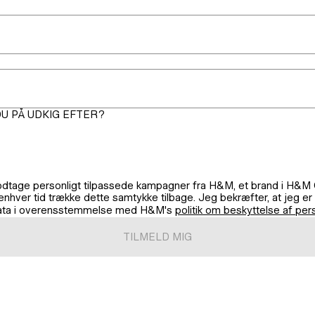
DU PÅ UDKIG EFTER?
odtage personligt tilpassede kampagner fra H&M, et brand i H&M G
 enhver tid trække dette samtykke tilbage. Jeg bekræfter, at jeg er
data i overensstemmelse med H&M's
politik om beskyttelse af pe
TILMELD MIG