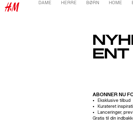
DAME
HERRE
BØRN
HOME
TIL INDHOLD
DAME MENU
HERRE MENU
BØRN ME
H&M
NYH
ENT
ABONNER NU FO
Eksklusive tilbud
Kurateret inspirat
Lanceringer, pre
Gratis til din indbak