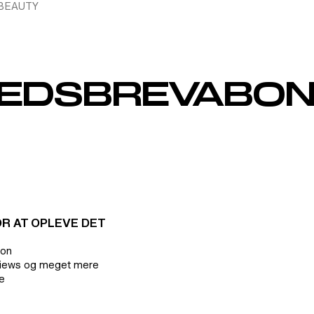
BEAUTY
NU
HOME MENU
BEAUTY MENU
EDSBREVABO
R AT OPLEVE DET
ion
views og meget mere
ke