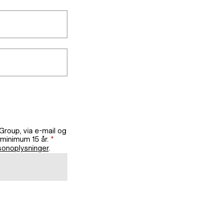
roup, via e-mail og
 minimum 15 år.
*
rsonoplysninger
.