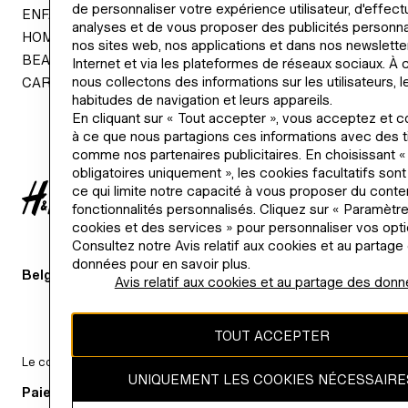
de personnaliser votre expérience utilisateur, d'effec
ENFANT
DÉVELOPPEM
analyses et de vous proposer des publicités personna
HOME
PRESSE
nos sites web, nos applications et dans nos newsletter
BEAUTÉ
INVESTOR R
Internet et via les plateformes de réseaux sociaux. À c
nous collectons des informations sur les utilisateurs, l
CARTES-CADEAUX
CORPORATE
habitudes de navigation et leurs appareils.
DÉCLARATION
En cliquant sur « Tout accepter », vous acceptez et 
à ce que nous partagions ces informations avec des ti
comme nos partenaires publicitaires. En choisissant 
obligatoires uniquement », les cookies facultatifs sont
H&M
ce qui limite notre capacité à vous proposer du conte
fonctionnalités personnalisés. Cliquez sur « Paramètr
cookies et des services » pour personnaliser vos opti
Consultez notre Avis relatif aux cookies et au partage
données pour en savoir plus.
Belgique (€)
CHANGER DE RÉGION
Avis relatif aux cookies et au partage des don
TOUT ACCEPTER
Le contenu de ce site est protégé par les droits d'auteur et demeure
UNIQUEMENT LES COOKIES NÉCESSAIRE
Paiements