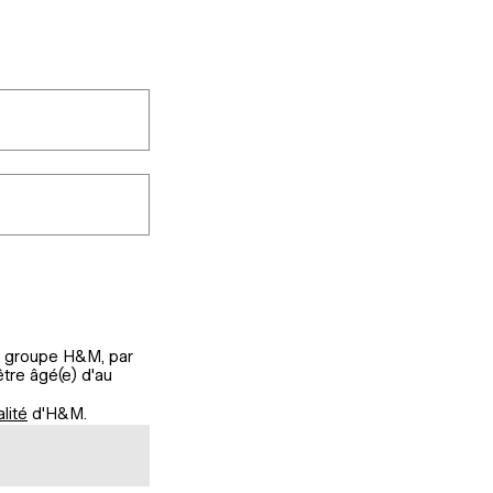
u groupe H&M, par
tre âgé(e) d'au
lité
d'H&M.