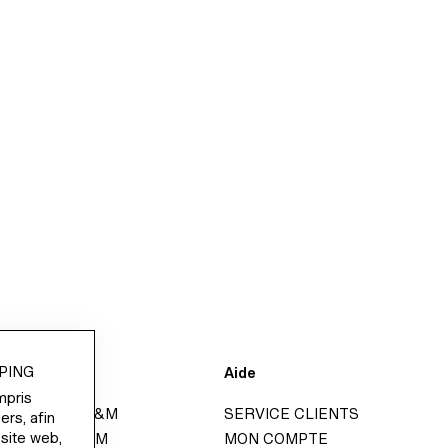
PING
d'entreprise
Aide
mpris
IÈRE CHEZ H&M
SERVICE CLIENTS
ers, afin
 site web,
U GROUPE H&M
MON COMPTE