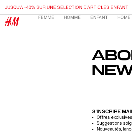
JUSQU'À -40% SUR UNE SÉLECTION D'ARTICLES ENFANT
R AU CONTENU
FEMME
HOMME
ENFANT
HOME
FEMME MENU
HOMME MENU
ENFA
H&M
ABO
NEW
S'INSCRIRE MA
Offres exclusive
Suggestions soi
Nouveautés, lanc