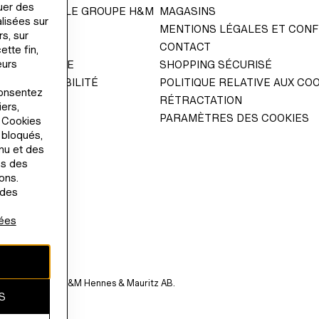
tuer des
ENT DURABLE GROUPE H&M
MAGASINS
lisées sur
MENTIONS LÉGALES ET CONF
s, sur
ELATIONS
CONTACT
ette fin,
eurs
 GOVERNANCE
SHOPPING SÉCURISÉ
 D'ACCESSIBILITÉ
POLITIQUE RELATIVE AUX CO
consentez
RÉTRACTATION
ers,
PARAMÈTRES DES COOKIES
« Cookies
 bloqués,
nu et des
es des
ons.
 des
nées
 la propriété de H&M Hennes & Mauritz AB.
S