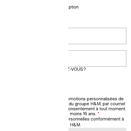
plus encore
Gratuit dans votre boîte de réception
Courriel
*
Code postal
*
QUELS STYLES RECHERCHEZ-VOUS?
Femme
Homme
Mises à jour pour enfants
Je souhaite recevoir des promotions personnalisées de
la part de H&M, une marque du groupe H&M, par courriel
et SMS. Je peux retirer ce consentement à tout moment.
Je confirme être âgé(e) d'au moins 16 ans.
*
Nous traiterons vos données personnelles conformément à
la
Politique de confidentialité
de H&M.