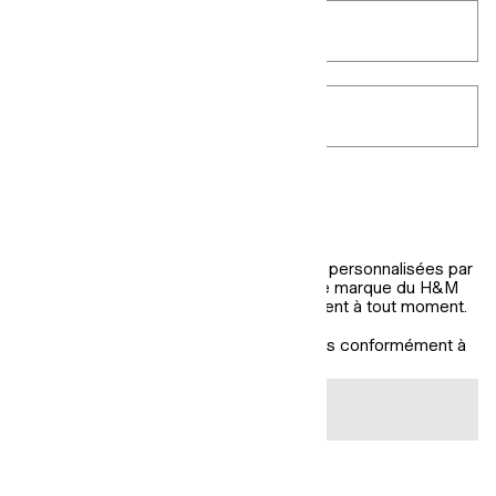
Code postal
*
QUELS LOOKS RECHERCHES-TU?
Femme
Homme
Nouveautés pour les enfants
Je souhaite recevoir des promotions personnalisées par
e-mail et SMS de la part de H&M, une marque du H&M
Group. Je peux retirer ce consentement à tout moment.
Je confirme que j'ai 16 ans ou plus.
*
Nous traiterons tes données personnelles conformément à
l'Avis de confidentialité
de H&M
.
S'ABONNER