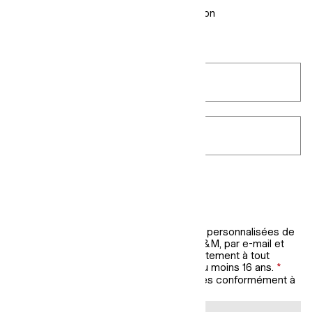
Envoi gratuit dans votre boîte de réception
E-mail
*
Code postal
*
QUELS LOOKS RECHERCHEZ-VOUS ?
Femme
Homme
Nouveautés enfants
Je souhaite recevoir des promotions personnalisées de
la part de H&M, marque du groupe H&M, par e-mail et
par SMS. Je peux retirer mon consentement à tout
moment. Je confirme être âgé(e) d'au moins 16 ans.
*
Nous traiterons vos données personnelles conformément à
la
Politique de confidentialité
de H&M.