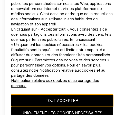
publicités personnalisées sur nos sites Web, applications
AIDE
et newsletters sur Internet et via les plateformes de
médias sociaux. C'est dans ce cadre que nous recueillons
INSCRIPTION
des informations sur l'utilisateur, ses habitudes de
navigation et son appareil.
H&M
En cliquant sur « Accepter tout », vous consentez à ce
que nous partagions ces informations avec des tiers, tels
que nos partenaires publicitaires. En choisissant
« Uniquement les cookies nécessaires », les cookies
facultatifs sont bloqués, ce qui limite notre capacité à
France (€)
CHANGER DE RÉGION
diffuser du contenu et des fonctionnalités personnalisés.
Cliquez sur « Paramètres des cookies et des services »
pour personnaliser vos options. Pour en savoir plus,
consultez notre Notification relative aux cookies et au
partage des données.
INSTAGRAMICON
TIKTOKLOGO
SPOTIFYICON
YOUTUBEICON
PINTERESTICON
FACEBOOKICON
Notification relative aux cookies et au partage des
données
Le contenu de ce site est protégé par les droits d'auteur et demeure
la propriété de H & M Hennes & Mauritz AB.
TOUT ACCEPTER
Paiements
UNIQUEMENT LES COOKIES NÉCESSAIRES