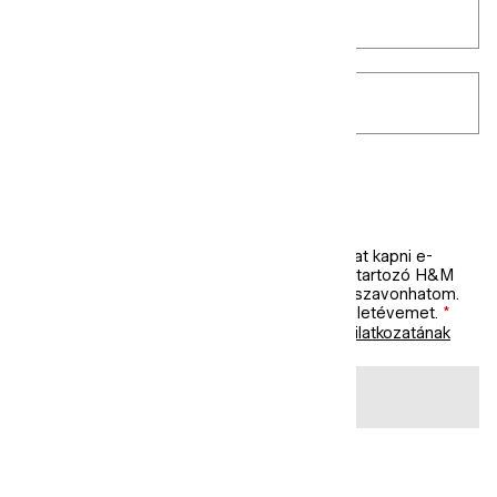
Postai irányítószám
*
MELYIK STÍLUS ÉRDEKEL?
Női
Férfi
Gyermekeknek szóló friss információk
Szeretnék személyre szabott promóciókat kapni e-
mailben és SMS-ben a H&M csoporthoz tartozó H&M
márkától. Ezt a hozzájárulást bármikor visszavonhatom.
Megerősítem, hogy betöltöttem a(z) 16. életévemet.
*
Személyes adataidat a H&M
Adatvédelmi nyilatkozatának
megfelelően fogjuk feldolgozni.
FELIRATKOZÁS MOST