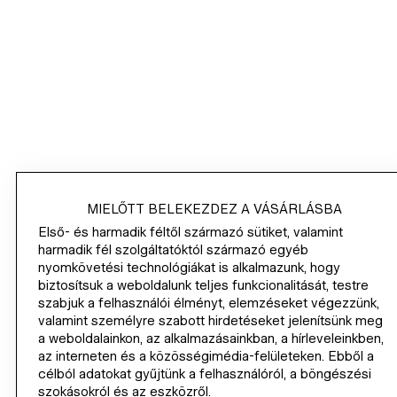
HM.COM
HÍRLEVÉL
/
MIELŐTT BELEKEZDEZ A VÁSÁRLÁSBA
Első- és harmadik féltől származó sütiket, valamint
VÁSÁRLÁS
harmadik fél szolgáltatóktól származó egyéb
nyomkövetési technológiákat is alkalmazunk, hogy
VÁLLALATI ADATOK
biztosítsuk a weboldalunk teljes funkcionalitását, testre
szabjuk a felhasználói élményt, elemzéseket végezzünk,
valamint személyre szabott hirdetéseket jelenítsünk meg
SEGÍTSÉG
a weboldalainkon, az alkalmazásainkban, a hírleveleinkben,
az interneten és a közösségimédia-felületeken. Ebből a
LEGYÉL KLUBTAG
célból adatokat gyűjtünk a felhasználóról, a böngészési
szokásokról és az eszközről.
H&M