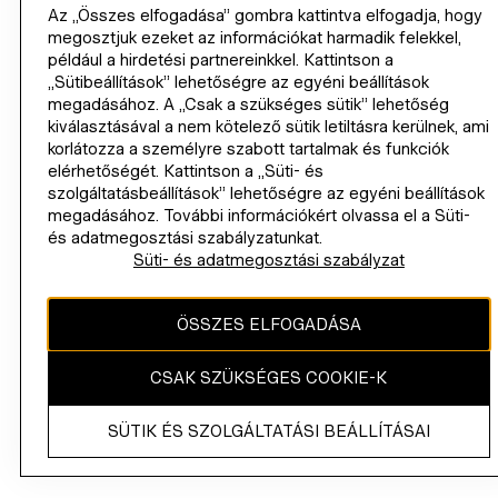
Az „Összes elfogadása” gombra kattintva elfogadja, hogy
megosztjuk ezeket az információkat harmadik felekkel,
például a hirdetési partnereinkkel. Kattintson a
„Sütibeállítások” lehetőségre az egyéni beállítások
megadásához. A „Csak a szükséges sütik” lehetőség
Magyarország (Ft)
RÉGIÓ MÓDOSÍTÁSA
kiválasztásával a nem kötelező sütik letiltásra kerülnek, ami
korlátozza a személyre szabott tartalmak és funkciók
elérhetőségét. Kattintson a „Süti- és
szolgáltatásbeállítások” lehetőségre az egyéni beállítások
megadásához. További információkért olvassa el a Süti-
INSTAGRAMICON
TIKTOKLOGO
SPOTIFYICON
YOUTUBEICON
PINTERESTICON
FACEBOOKICON
és adatmegosztási szabályzatunkat.
Süti- és adatmegosztási szabályzat
Az oldal tartalma szerzői jog által védett és a H&M Hennes & Mauritz
AB tulajdona.
ÖSSZES ELFOGADÁSA
Fizetések
CSAK SZÜKSÉGES COOKIE-K
Rugalmas
Apple
Google
Készpénzes
Ajándékkártyák
Visa
Mastercar
fizetési
Pay
Pay
fizetés
hozzáadása
lehetőségek
Maestro
SÜTIK ÉS SZOLGÁLTATÁSI BEÁLLÍTÁSAI
a
View all payment options
Klarnával