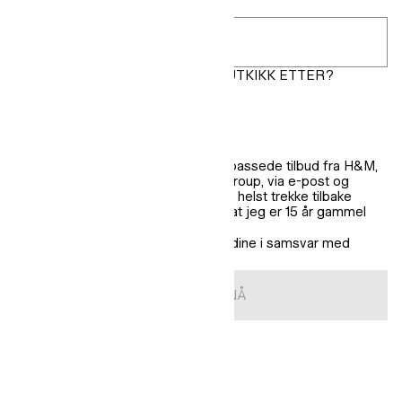
Postnummer
*
HVA SLAGS ANTREKK ER DU PÅ UTKIKK ETTER?
Dame
Herre
Oppdateringer for barn
Jeg ønsker å motta personlig tilpassede tilbud fra H&M,
en merkevare tilhørende H&M Group, via e-post og
tekstmeldinger. Jeg kan når som helst trekke tilbake
dette samtykket. Jeg bekrefter at jeg er 15 år gammel
eller eldre.
*
Vi behandler personopplysningene dine i samsvar med
H&Ms
personvernpolicy
.
ABONNER NÅ