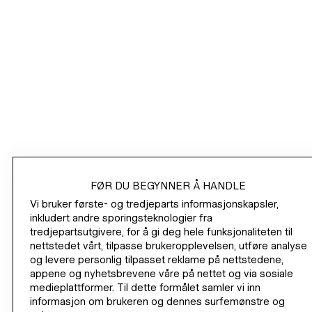
HM.COM
NYHETSBREV
/
HANDLE
FØR DU BEGYNNER Å HANDLE
OM VÅR BEDRIFT
Vi bruker første- og tredjeparts informasjonskapsler,
inkludert andre sporingsteknologier fra
tredjepartsutgivere, for å gi deg hele funksjonaliteten til
HJELP
nettstedet vårt, tilpasse brukeropplevelsen, utføre analyse
og levere personlig tilpasset reklame på nettstedene,
BLI MEDLEM NÅ
appene og nyhetsbrevene våre på nettet og via sosiale
medieplattformer. Til dette formålet samler vi inn
H&M
informasjon om brukeren og dennes surfemønstre og