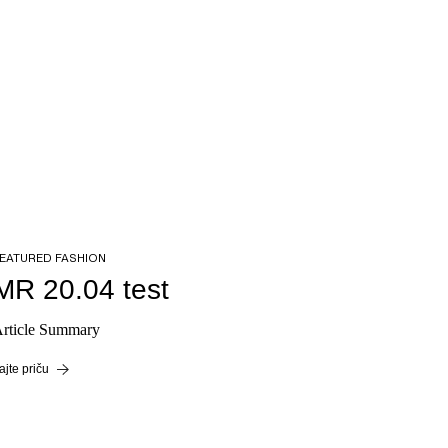
EATURED FASHION
MR 20.04 test
rticle Summary
ajte priču