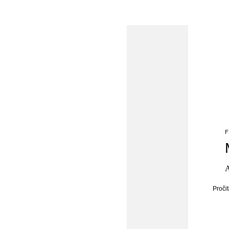
F
A
Pročit