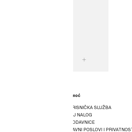
Učitaj više sadržaja
 Kompaniji
Pomoć
H&M-U​
KORISNIČKA SLUŽBA
I H&M GROUP
MOJ NALOG​
U KOMPANIJI H&M GROUP
PRODAVNICE
​PRAVNI POSLOVI I PRIVATNOST