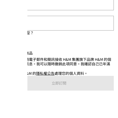
郵遞區號
*
您喜歡哪類造型？
女裝
男裝
最新兒童商品
我希望透過電子郵件和簡訊接收 H&M 集團旗下品牌 H&M 的個
人化促銷訊息。我可以隨時撤銷此項同意。我確認自己已年滿
16 歲。
*
我們將依據 H&M 的
隱私權公告
處理您的個人資料。
立即訂閱