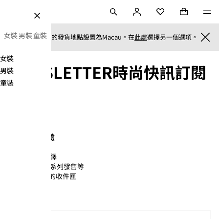
跳至內容
搜尋
登
購物袋 (0)
Mini cart co
選
H&M
收藏
關
錄
閉
女裝
男裝
童裝
我們已將您的發貨地點設置為Macau。在
此處
選擇另一個選項。
CLO
Navigation
女裝
Menu
NEWSLETTER時尚快訊訂閱
男裝
童裝
立即訂閱體驗
限量優惠
靈感至臻演繹
最新單品、系列發售等
免費傳送至您的收件匣
電子郵箱
*