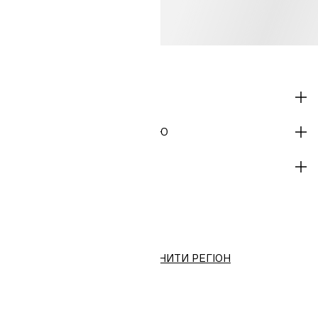
МАГАЗИН
ІНФОРМАЦІЯ ПРО КОМПАНІЮ
ДОПОМОГА
H&M
Виберіть країну (грн)
ЗМІНИТИ РЕГІОН