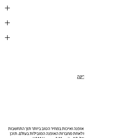
פרטי חברה
עזרה
הצטרפו עכשיו
H&M
שינוי אזור/מדינה
Israel (₪)
FACEBOOKICON
YOUTUBEICON
INSTAGRAMICON
הקונספט העסקי של H&M הינו אופנה ואיכות במחיר הטוב ביותר תוך התחשבות
בסביבה. מאז 1947, הפכה H&M לאחת מחברות האופנה המובילות בעולם. תוכן