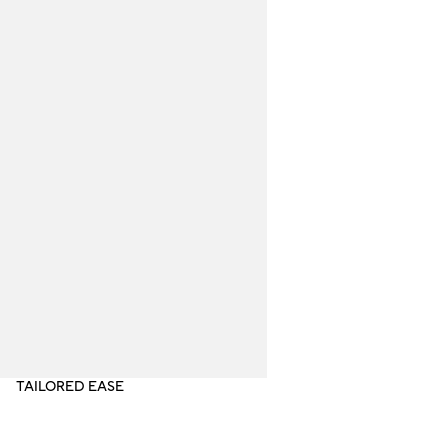
‏125.00 ‏₪
TAILORED EASE
SH
NO