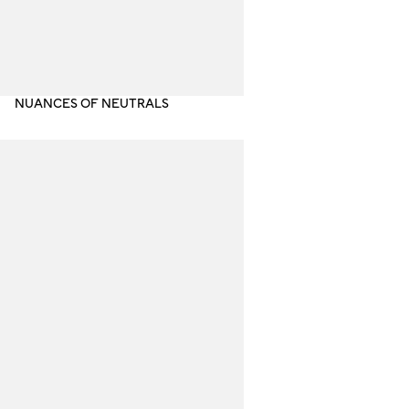
NUANCES OF NEUTRALS
SH
NO