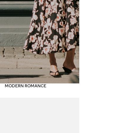
הפעלת
הסרטון
MODERN ROMANCE
SH
NO