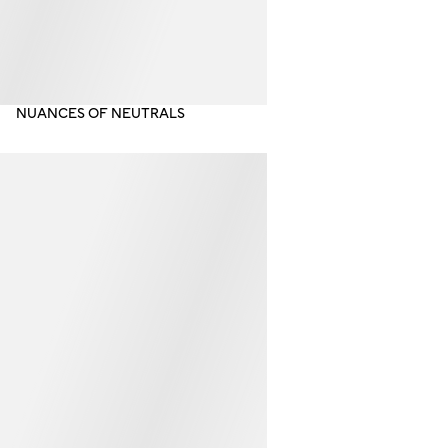
NUANCES OF NEUTRALS
SH
NO