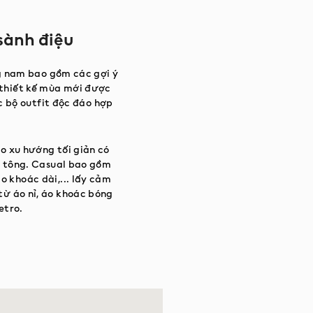
sành điệu
g nam bao gồm các gợi ý
thiết kế mùa mới được
c bộ outfit độc đáo hợp
o xu hướng tối giản có
ng tông. Casual bao gồm
o khoác dài,... lấy cảm
từ áo nỉ, áo khoác bóng
etro.