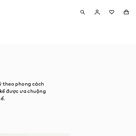
TÌM KIẾM
ĐĂNG NHẬP
GIỎ 
YÊU THÍCH
ý theo phong cách
 kế được ưa chuộng
ế.