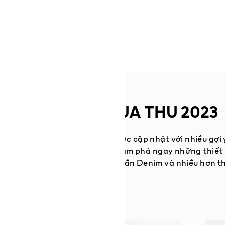
LOOKBOOK MÙA THU 2023
 theo mùa từ H&M Man mới được cập nhật với nhiều gợi 
Street cho thời trang nam — Khám phá ngay những thiết
hất mùa thu từ áo khoác đến quần Denim và nhiều hơn th