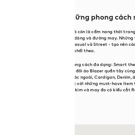
bạn cần để tạo nên những phong cách 
&M Man là một nguồn cảm hứng, và còn là cẩm nang thời tran
ùng các xu hướng về màu sắc, kiểu dáng và đường may. Những 
kĩ càng vào ba phong cách: Smart, Casual và Street - tạo nên cá
xu hướng và dễ phối theo.
ệt vời để làm mới tủ đồ với nhiều phong cách đa dạng: Smart the
oài tinh tế, áo len thanh lịch, và bộ đôi áo Blazer quần tây cù
hất khi phối layer như áo sơ mi khoác ngoài, Cardigan, Denim, á
ển và Workwear. Cuối cùng là Street với những must-have item 
, áo phao kết hợp cùng thiết kế dệt kim và may đo có kiểu cắt R