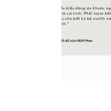
u này, chúng tôi giới thiệu nhiều kiểu dáng áo khoác ng
 tế, cùng những thiết kế dệt kim cá tính. Phối layer kế
u thời trang đa dạng là thiết yếu cho bất kỳ bộ outfit nà
phong cách.”
– Ross Lydon, Giám đốc thiết kế của H&M Man