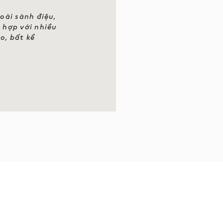
oài sành điệu,
t hợp với nhiều
o, bất kể