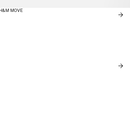
 H&M MOVE
MUA
NGA
XEM
TẤT
CẢ