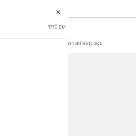
 499K

H MỤC
ĐÓNG
U.
TRẺ EM
Ừ 899K
ên giá, không bao gồm một số BST và sản phẩm đặc biệt.