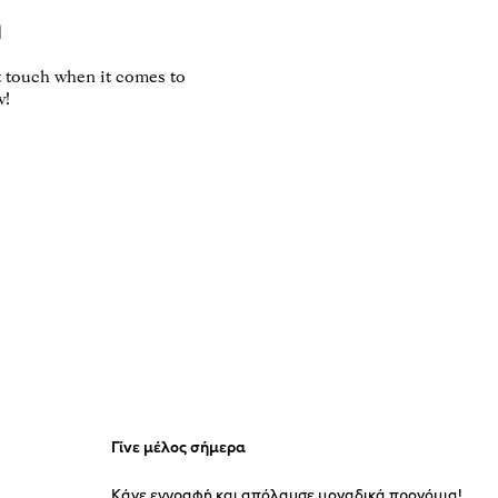
n
ft touch when it comes to
w!
Γίνε μέλος σήμερα
Κάνε εγγραφή και απόλαυσε μοναδικά προνόμια!