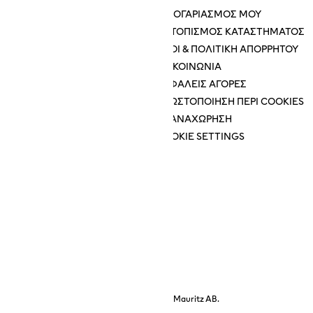
ΤΟΝ ΌΜΙΛΟ H&M
Ο ΛΟΓΑΡΙΑΣΜΌΣ ΜΟΥ
 ΟΜΊΛΟΥ H&M
ΕΝΤΟΠΙΣΜΌΣ ΚΑΤΑΣΤΉΜΑΤΟΣ
ΌΡΟΙ & ΠΟΛΙΤΙΚΉ ΑΠΟΡΡΉΤΟΥ
ΝΈΑ
ΕΠΙΚΟΙΝΩΝΊΑ
ΚΥΒΈΡΝΗΣΗ
ΑΣΦΑΛΕΊΣ ΑΓΟΡΈΣ
ΣΒΑΣΙΜΌΤΗΤΑΣ
ΓΝΩΣΤΟΠΟΊΗΣΗ ΠΕΡΊ COOKIES
ΥΠΑΝΑΧΏΡΗΣΗ
COOKIE SETTINGS
και αποτελεί ιδιοκτησία της H & M Hennes & Mauritz AB.