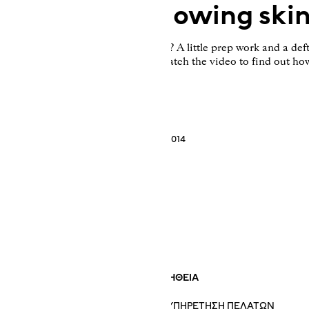
How to get glowing ski
wing skin. So what’s the pro's secret? A little prep work and a de
ontouring and liquid highlighter. Watch the video to find out ho
10 Ιουνίου 2014
 ΕΤΑΙΡΕΙΑΣ
ΒΟΗΘΕΙΑ
Ν H&M
ΕΞΥΠΗΡΈΤΗΣΗ ΠΕΛΑΤΏΝ