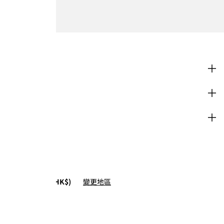
購物
企業資訊
協助
H&M
不是這個位置 (HK$)
變更地區