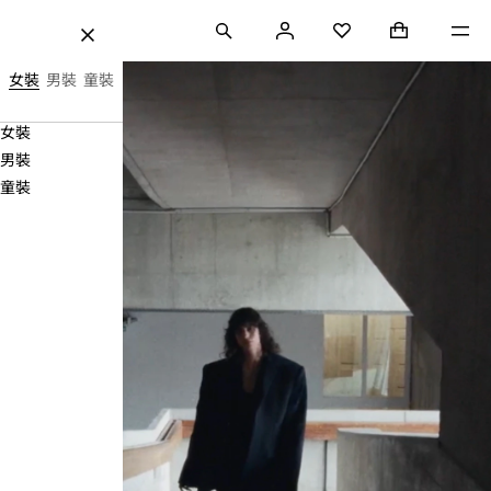
跳至內容
搜尋
登
購物袋 (0)
Mini cart coll
選單
H&M
收藏
關
錄
閉
最
女裝
男裝
童裝
優
Navigation
女裝
價
Menu
男裝
格、
童裝
時
尚
及
品
質。
|
H&M
HK