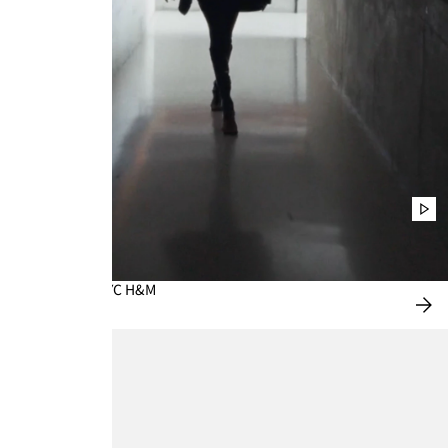
播
放
影
片
WARDROBE.NYC H&M
立
即
選
購