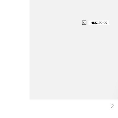
HK$199.00
鬆弛裁剪
立
即