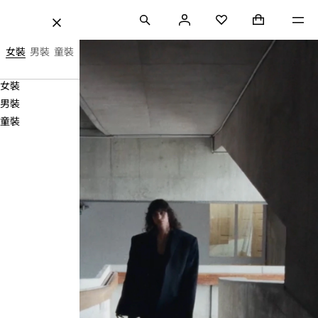
跳至內容
搜尋
登
購物袋 (0)
Mini cart coll
選單
H&M
收藏
關
錄
閉
最
女裝
男裝
童裝
優
Navigation
女裝
價
Menu
男裝
格、
童裝
時
尚
及
品
質。
|
H&M
HK