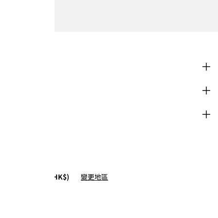
購物
企業資訊
協助
H&M
不是這個位置 (HK$)
變更地區