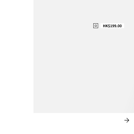
HK$199.00
鬆弛裁剪
立
即