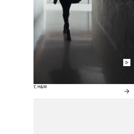
播
放
影
片
WARDROBE.NYC H&M
立
即
選
購