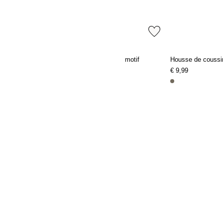
ngé
Housse de coussin en toile à motif
Housse de coussin
€ 9,99
€ 9,99