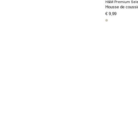
H&M Premium Sele
ngé
Coussin intérieur en plumes
Housse de coussin
€ 17,99
€ 9,99