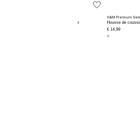
H&M Premium Sele
Housse de coussin d'extérieur
Housse de coussin
€ 9,99
€ 14,99