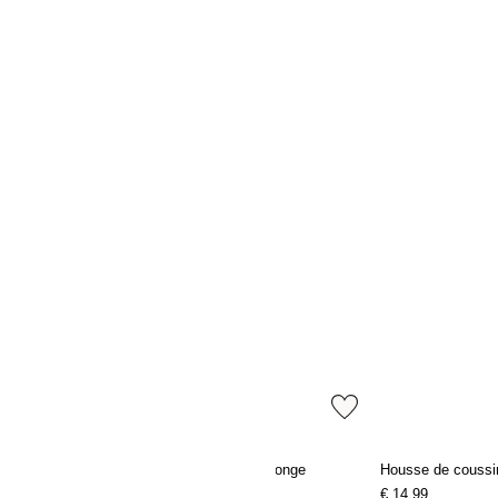
Coussin de plage en tissu éponge
Housse de coussin 
€ 14,99
€ 14,99