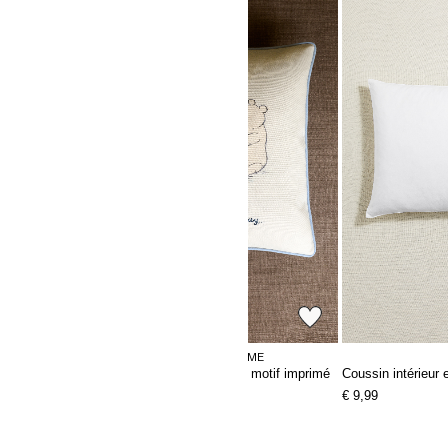
DISNEYxSANDERSON H&MHOME
Housse de coussin en toile à motif imprimé
Coussin intérieur 
€ 7,99
€ 9,99