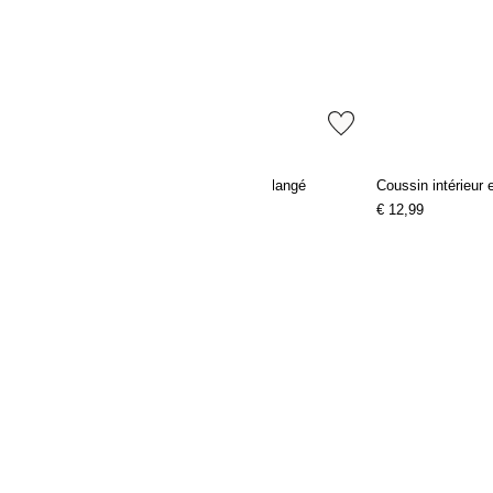
H&M Premium Selection
Housse de coussin en lin mélangé
Coussin intérieur
€ 9,99
€ 12,99