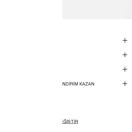
ONLINE ALIŞVERİŞ
KURUMSAL BİLGİLER
YARDIM
H&M MEMBER OL VE %10 INDIRIM KAZAN
H&M
Türkiye (TL)
BÖLGEYI DEĞIŞTIR