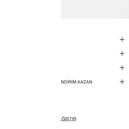
ONLINE ALIŞVERİŞ
KURUMSAL BİLGİLER
YARDIM
H&M MEMBER OL VE %10 INDIRIM KAZAN
H&M
Türkiye (TL)
BÖLGEYI DEĞIŞTIR