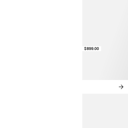
$899.00
ROMANCE MODERNO
CO
AH