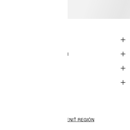
NAKUPOVAŤ
INFORMÁCIE O SPOLOČNOSTI
POMOCNÍK
STAŇTE SA ČLENOM DNES
H&M
Slovenská republika (€)
ZMENIŤ REGIÓN