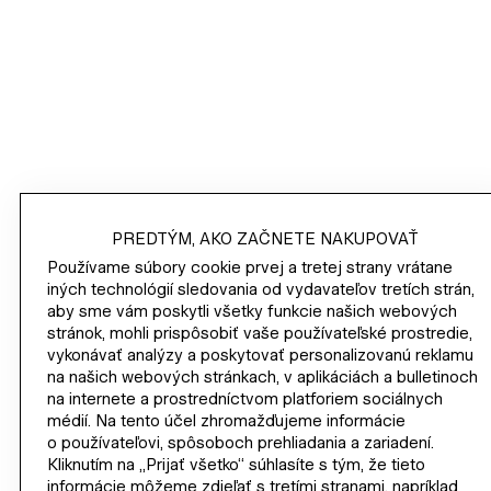
HM.COM
PRIHLÁSIŤ SA
/
NAKUPOVAŤ
PREDTÝM, AKO ZAČNETE NAKUPOVAŤ
Používame súbory cookie prvej a tretej strany vrátane
INFORMÁCIE O SPOLOČNOSTI
iných technológií sledovania od vydavateľov tretích strán,
aby sme vám poskytli všetky funkcie našich webových
stránok, mohli prispôsobiť vaše používateľské prostredie,
POMOCNÍK
vykonávať analýzy a poskytovať personalizovanú reklamu
na našich webových stránkach, v aplikáciách a bulletinoch
STAŇTE SA ČLENOM DNES
na internete a prostredníctvom platforiem sociálnych
médií. Na tento účel zhromažďujeme informácie
H&M
o používateľovi, spôsoboch prehliadania a zariadení.
Kliknutím na „Prijať všetko“ súhlasíte s tým, že tieto
informácie môžeme zdieľať s tretími stranami, napríklad