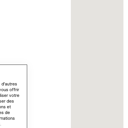
 d'autres
vous offrir
liser votre
user des
ons et
mes de
rmations
.