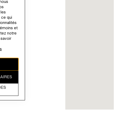
 nous
nos
 les
 ce qui
ionnalités
témoins et
ltez notre
 savoir
s
SAIRES
DES