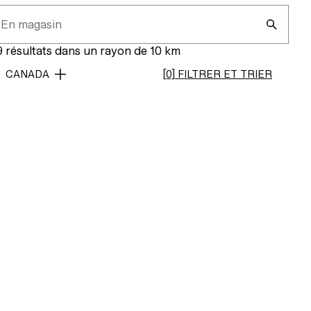
gasin
gasin
OPEN
ER
 résultats dans un rayon de 10 km
CANADA
[0] FILTRER ET TRIER