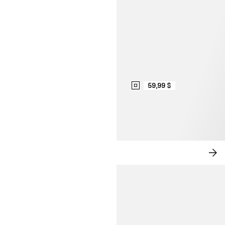
59,99 $
ROMANCE MODERNE
MA
MA