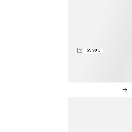
59,99 $
ROMANCE MODERNE
MA
MA