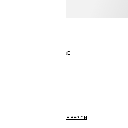
MAGASINER
INFORMATIONS D'ENTREPRISE
AIDE
DEVENEZ MEMBRE
H&M
Canada (fr) ($)
CHANGER DE RÉGION