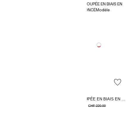
-16%
-60%
ARKET
COS
T-shirt signature structuré
ROBE COUPÉE EN BIAIS EN SATIN FRONCÉ
CHF 41.00
CHF 88.00
CHF 49.00
CHF 220.00