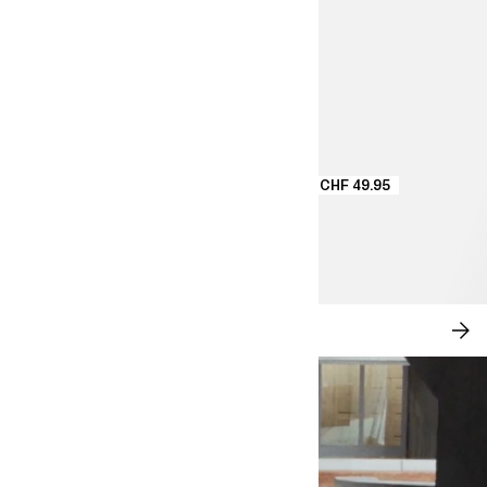
CHF 49.95
ROMANCE MODERNE
AC
MA