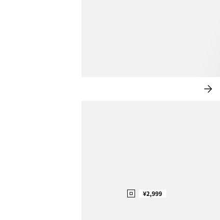
ホームデコレーション
今
す
ぐ
購
入
¥2,999