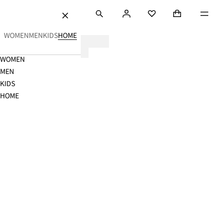
ンツにスキップ
検索
ロ
ショッピングバ
Mini cart coll
メニ
H&M
お気に入り
閉
グ
じ
イ
イ
WOMEN
MEN
KIDS
HOME
る
ン
ン
Navigation
WOMEN
テ
Menu
MEN
リ
KIDS
ア
HOME
用
品
|
家
具・
雑
貨・