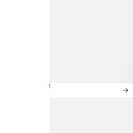
シ
ョ
ン
ウ
ェ
ア
|
H&M
JP
グラフィックが映える夏
今
す
ぐ
購
入