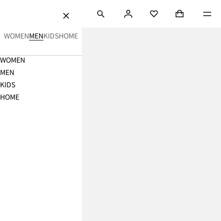
ンツにスキップ
検索
ロ
ショッピングバ
Mini cart coll
メニ
H&M
お気に入り
閉
グ
じ
メ
イ
WOMEN
MEN
KIDS
HOME
る
ン
ン
Navigation
WOMEN
ズ
Menu
MEN
服
KIDS
通
HOME
販
|
男
性
フ
ァ
ッ