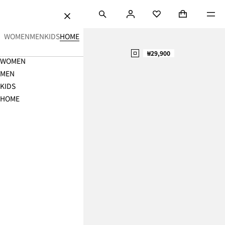
용 바로가기
검색
로
쇼핑백 (0)
Mini cart col
메뉴
H&M
즐겨찾기
닫
그
기
홈
인
WOMEN
MEN
KIDS
HOME
데
₩29,900
Navigation
WOMEN
코
Menu
MEN
ㅣ
KIDS
홈
HOME
인
테
리
어
가
구,
침