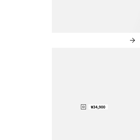
홈 데코
지
금
쇼
핑
하
기
₩34,900