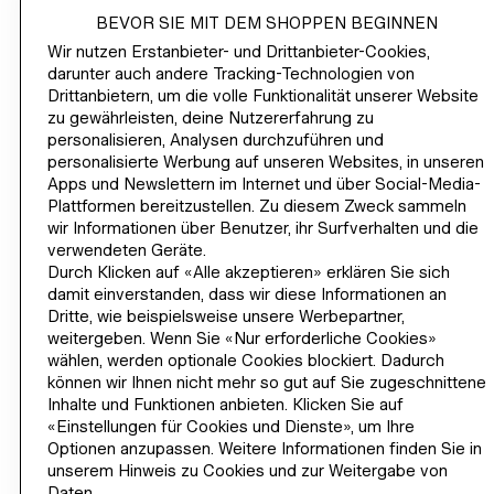
BEVOR SIE MIT DEM SHOPPEN BEGINNEN
Wir nutzen Erstanbieter- und Drittanbieter-Cookies,
darunter auch andere Tracking-Technologien von
Drittanbietern, um die volle Funktionalität unserer Website
SHOP
zu gewährleisten, deine Nutzererfahrung zu
personalisieren, Analysen durchzuführen und
personalisierte Werbung auf unseren Websites, in unseren
UNSER UNTERNEHMEN
Apps und Newslettern im Internet und über Social-Media-
Plattformen bereitzustellen. Zu diesem Zweck sammeln
HILFE
wir Informationen über Benutzer, ihr Surfverhalten und die
verwendeten Geräte.
Durch Klicken auf «Alle akzeptieren» erklären Sie sich
JETZT MEMBER WERDEN
damit einverstanden, dass wir diese Informationen an
H&M
Dritte, wie beispielsweise unsere Werbepartner,
weitergeben. Wenn Sie «Nur erforderliche Cookies»
wählen, werden optionale Cookies blockiert. Dadurch
können wir Ihnen nicht mehr so gut auf Sie zugeschnittene
Inhalte und Funktionen anbieten. Klicken Sie auf
Schweiz (CHF)
REGION ÄNDERN
«Einstellungen für Cookies und Dienste», um Ihre
Optionen anzupassen. Weitere Informationen finden Sie in
unserem Hinweis zu Cookies und zur Weitergabe von
Daten.