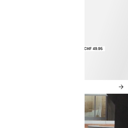
CHF 49.95
MODERN ROMANCE
JE
SH