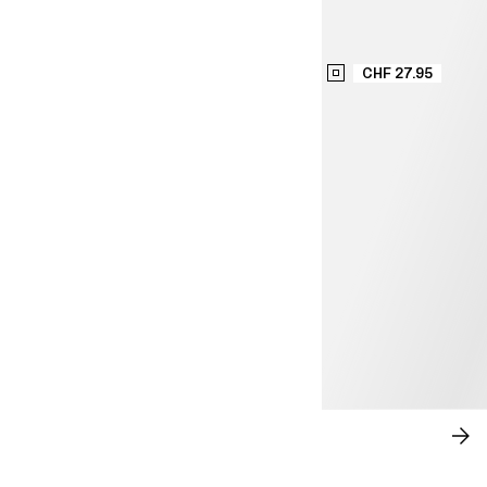
CHF 27.95
LÄSSIGE ELEGANZ
JE
SH