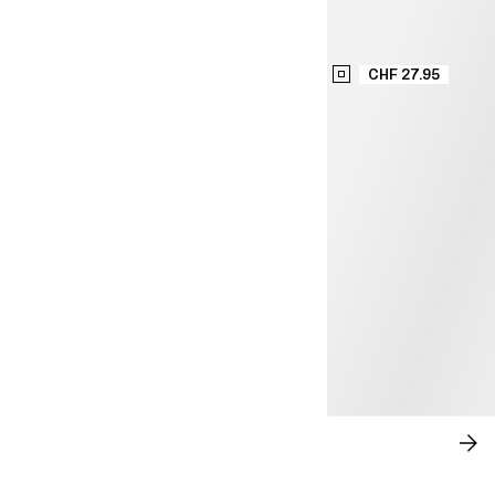
CHF 27.95
LÄSSIGE ELEGANZ
JE
SH