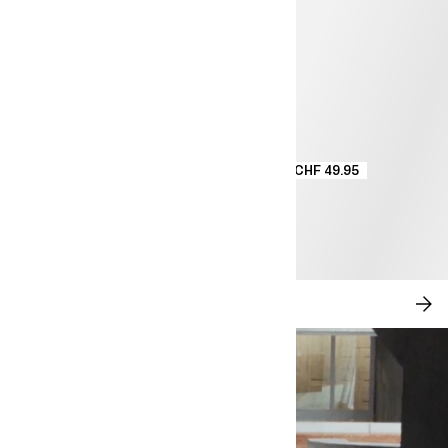
CHF 49.95
MODERN ROMANCE
JE
SH