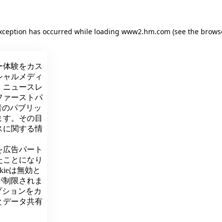
exception has occurred
while loading
www2.hm.com
(see the brows
ー体験をカス
シャルメディ
、ニュースレ
ファーストパ
者のパブリッ
ます。その目
スに関する情
を広告パート
たことになり
kieは無効と
が制限されま
プションをカ
とデータ共有