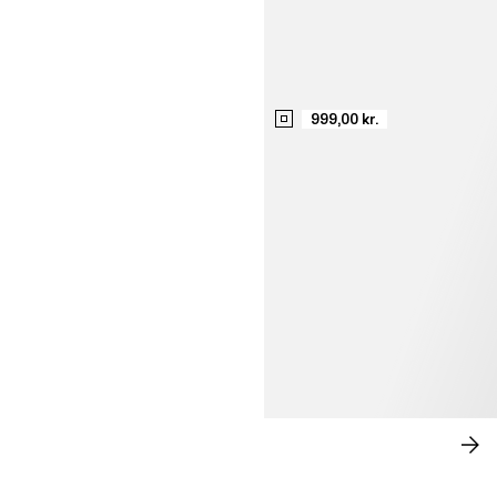
999,00 kr.
NEW-SEASON SUITING
SH
NU