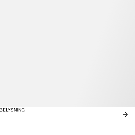
BELYSNING
SHO
NU