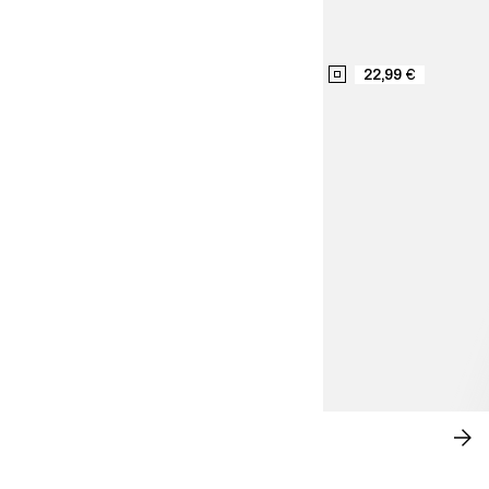
22,99 €
LÄSSIGE ELEGANZ
JE
SH