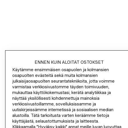
HM.COM
KIRJAUDU SISÄÄN
/
SHOPPAILE
ENNEN KUIN ALOITAT OSTOKSET
Käytämme ensimmäisen osapuolen ja kolmansien
TIETOA YRITYKSESTÄ
osapuolten evästeitä sekä muita kolmansien
julkaisijaosapuolten seurantatekniikoita, jotta voimme
varmistaa verkkosivustomme täyden toimivuuden,
OHJE
mukauttaa käyttökokemustasi, kerätä analytiikkaa ja
näyttää yksilöllisesti kohdennettuja mainoksia
LIITY NYT
verkkosivustoillamme, sovelluksissamme ja
uutiskirjeissämme internetissä ja sosiaalisen median
H&M
alustoilla. Tätä tarkoitusta varten keräämme tietoja
käyttäjästä, selaustottumuksista ja laitteesta.
Klikkaamalla "Hyväksy kaikki" annat meille luvan luovuttaa