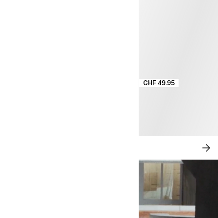
CHF 49.95
MODERN ROMANCE
AC
OR