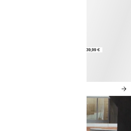
39,99 €
MODERN ROMANCE
JE
SH