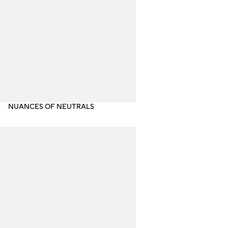
NUANCES OF NEUTRALS
SH
NO