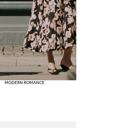
הפעלת
הסרטון
MODERN ROMANCE
SH
NO