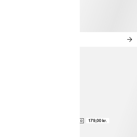
MODERNE ROMANTIK
SH
NU
179,00 kr.