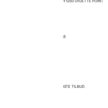
25 KR BONUS RABAT, NÅR DU NÅR 1250 OPJETTE POINT
EKSKLUSIVE MEDLEMSTILBUD
PARTNERRABATTER
DIGITALE KVITTERINGER
KLARNA BETAL NU ELLER SENERE
PLUS MEMBER-FORDELE
ALLE CORE MEMBER-FORDELE
FRI CLICK & COLLECT
PRE-ACCESS TIL SALG OG UDVALGTE TILBUD