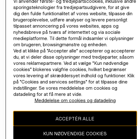
Vi anvender første- og tredjepartscookies, inklusive andre
sporingsteknologier fra tredjepartsudgivere, for at give
dig den fulde funktionalitet af vores website, tilpasse din
brugeroplevelse, udføre analyser og levere personligt
tilpasset annoncering på vores websites, apps og
nyhedsbreve på tværs af internettet og via sociale
medieplatforme. Til dette formål indsamler vi oplysninger
om brugeren, browsingmønstre og enheden.
Ved at klikke på "Accepter alle" accepterer og accepterer
du, at vi deler disse oplysninger med tredjeparter, såsom
OFTE STILLEDE SPØRGSMÅL
vores reklamepartnere. Ved at vælge "Kun nødvendige
cookies" blokeres valgfrie cookies, hvilket begrænser
vores levering af skræddersyet indhold og funktioner. Klik
HVAD
på "Cookies and services settings" for at tilpasse dine
VIL
indstillinger. Se vores meddelelse om cookies og
24 ofte stillede spørgsmål fundet
DU
HVAD BØR JEG VIDE, INDEN JEG BLIVER H&M
datadeling for at få mere at vide.
GERNE
MEMBER?
Meddelelse om cookies og datadeling
VIDE?
HVORDAN OPTJENER JEG POINT?
ACCEPTÉR ALLE
HVOR MANGE POINT FÅR JEG FOR AT AFLEVERE
KUN NØDVENDIGE COOKIES
MIT BRUGTE TØJ I BUTIKKERNE?