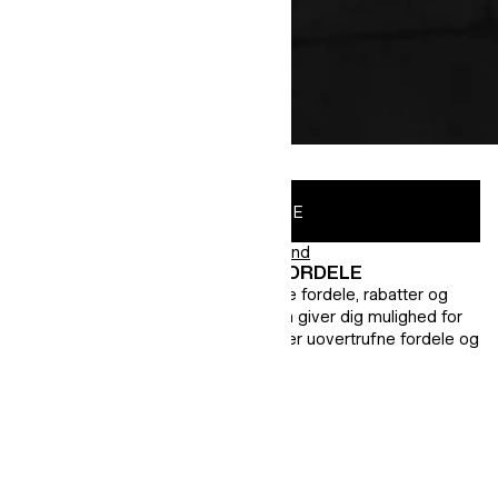
OPLEV MERE
Er du allerede H&M Member?
Log ind
H&M MEMBERS HAR FLERE FORDELE
Som H&M Member får du eksklusive fordele, rabatter og
mere. Vores gratis loyalitetsprogram giver dig mulighed for
nemt at optjene point, mens du nyder uovertrufne fordele og
tilbud.
SÅDAN FUNGERER DET