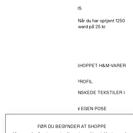
OPTJEN POINT, MODTAG REWARDS
Shop H&M-varer for at samle point. Når du har optjent 1250
point, belønnes du med en bonus-reward på 25 kr.
MÅDER AT TJENE POINT PÅ
1 POINT FOR HVER 1 KR., DU HAR SHOPPET H&M-VARER
FOR
200 POINT FOR AT UDFYLDE DIN PROFIL
100 POINT FOR AT INDLEVERE UØNSKEDE TEKSTILER I
BUTIKKEN
25 POINT FOR AT MEDBRINGE DIN EGEN POSE
FØR DU BEGYNDER AT SHOPPE