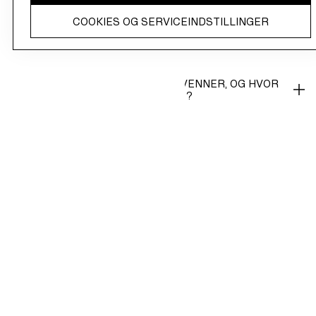
COOKIES OG SERVICEINDSTILLINGER
HVOR MANGE POINT OPTJENER JEG VED AT
MEDBRINGE MIN EGEN POSE NÅR JEG SHOPPER I
BUTIKKERNE?
HVORDAN INVITERER JEG MINE VENNER, OG HVOR
MANGE POINT KAN JEG OPTJENE?
HVOR KAN JEG FINDE MINE REWARDS?
HVORDAN INDLØSER JEG MIN BONUS-REWARD?
FÅR JEG MIN BONUS-REWARD REFUNDERET, HVIS
JEG RETURNERER MINE VARER?
HVORDAN FUNGERER BONUS-REWARDS?
HVORFOR HAR JEG IKKE MODTAGET MIN
BONUSREWARD ENDNU?