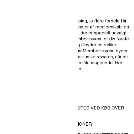
DINE FORDELE
Jo flere point, du optjener ved shopping, jo flere fordele får
du som H&M Member. Der er to niveauer af medlemskab, og
hvert niveau har et udvalg af fordele, der er specielt udvalgt
til dig som Member. Vores Core Member-niveau er din første
indgang til vores medlemsunivers og tilbyder en række
fordele for dig som kunde. Vores Plus Member-niveau byder
dig velkommen til en ny verden af eksklusive rewards, når du
optjener 5000 point inden for en specifik tidsperiode. Her
kan du se fordelene ved at være med.
CORE MEMBER-FORDELE
FRI LEVERING TIL UDLEVERINGSSTED VED KØB OVER
399 DKK
PRIORITET TIL SPECIALKOLLEKTIONER