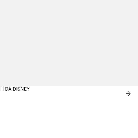
H DA DISNEY
COM
AGO