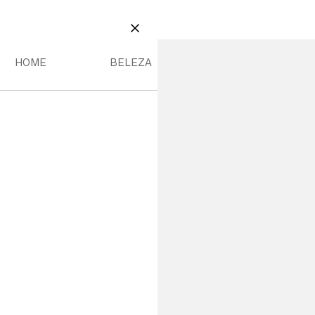
E
BELEZA
IANÇA MENU
HOME MENU
BELEZA MENU
FECHAR
HOME
BELEZA
14,99 €