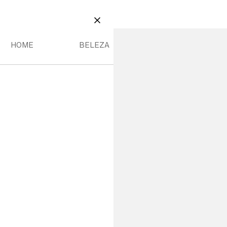
ME
BELEZA
IANÇA MENU
HOME MENU
BELEZA MENU
FECHAR
HOME
BELEZA