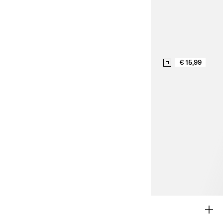
€ 15,99
FRISSE LOOKS
MEISJES 9-14 J
JONGENS 9-14 J