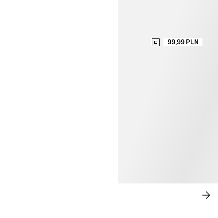
99,99 PLN
SWOBODNA ELEGANCJA
KU
TE