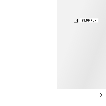
99,99 PLN
SWOBODNA ELEGANCJA
KU
TE